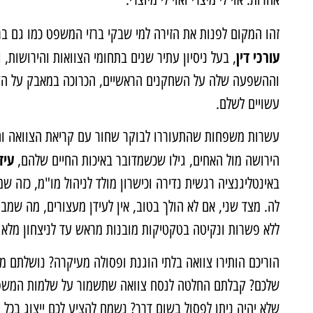
זהו המקום לפנות את הזירה למי שבקי ברזי המשפט כמו גם בר
עורכי דין
, בעל ניסיון עתיר שנים בתחומי הצוואות והירושות,
וההשפעה שלה על השחקנים הראשיים, הכרוכה במאבק על הצ
עשויים לשלם.
עשרות משפחות שהתעוררו לבוקר שחור עם קריאת הצוואה וה
עיד
הירושה מול האחים, גילו שכשמדובר באיכות החיים שלהם,
באינטליגנציה רגשית נדירה וכישרון מולד לניהול מו"מ, כזה 
לה. מצד שני, אם לא הולך בטוב, אין לעידן מעצורים, מה שמ
ללא פשרות ונקיטה בטקטיקות מובנות מראש עד לניצחון מלא 
הוריכם הותירו צוואה בלתי הוגנת ופסולה מעיקרה? נושלתם מה
שלכם? קבלתם החלטה לנסח צוואה שתשמור על שלמות המשפח
שלא יהיה ניתן לפסול בשום דרך? נשמח להציע לכם ייצוג בכל ת