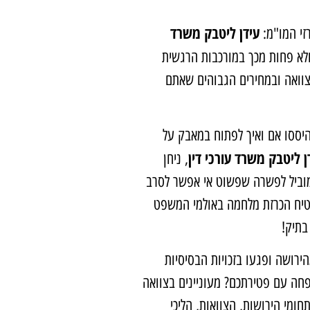
עידן ליטבק משרד
זי המו"מ:
 ולא פחות מכך במורכבות הרגשית
וואה ובמחירים הגבוהים שאתם
יססו אם ואיך לפתוח במאבק על
ן ליטבק משרד עורכי דין
, ניחן
שמוביל לפשרה שפשוט אי אפשר לסרב
בטיח הכרזת מלחמה באולמי המשפט
בתיק!
ירושה ופגעו בזכויות הבסיסיות
ה עם פטירתכם? מעוניינים בצוואה
חומי הירושות, הצוואות, הליכי