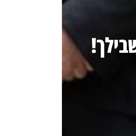
בילך!